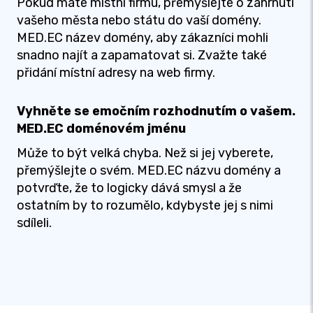
Pokud máte místní firmu, přemýšlejte o zahrnutí
vašeho města nebo státu do vaší domény.
MED.EC název domény, aby zákazníci mohli
snadno najít a zapamatovat si. Zvažte také
přidání místní adresy na web firmy.
Vyhněte se emočním rozhodnutím o vašem.
MED.EC doménovém jménu
Může to být velká chyba. Než si jej vyberete,
přemýšlejte o svém. MED.EC názvu domény a
potvrďte, že to logicky dává smysl a že
ostatním by to rozumělo, kdybyste jej s nimi
sdíleli.