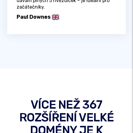
dávám plných 5 hvězdiček – je ideální pro
začátečníky.
Paul Downes
VÍCE NEŽ 367
ROZŠÍŘENÍ VELKÉ
DOMÉNY JE K