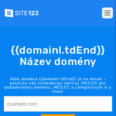
{{domainl.tdEnd}}
Název domény
Vaše doména {{domainl.tdEnd}} je na dosah –
použijte náš vyhledávací nástroj .MED.EC pro
požadovanou doménu .MED.EC a zaregistrujte si ji
hned.