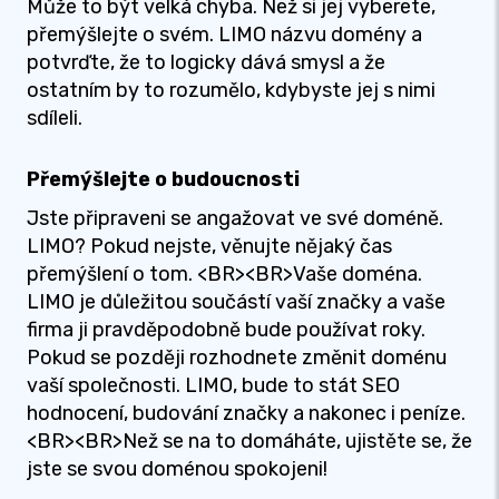
Může to být velká chyba. Než si jej vyberete,
přemýšlejte o svém. LIMO názvu domény a
potvrďte, že to logicky dává smysl a že
ostatním by to rozumělo, kdybyste jej s nimi
sdíleli.
Přemýšlejte o budoucnosti
Jste připraveni se angažovat ve své doméně.
LIMO? Pokud nejste, věnujte nějaký čas
přemýšlení o tom. <BR><BR>Vaše doména.
LIMO je důležitou součástí vaší značky a vaše
firma ji pravděpodobně bude používat roky.
Pokud se později rozhodnete změnit doménu
vaší společnosti. LIMO, bude to stát SEO
hodnocení, budování značky a nakonec i peníze.
<BR><BR>Než se na to domáháte, ujistěte se, že
jste se svou doménou spokojeni!