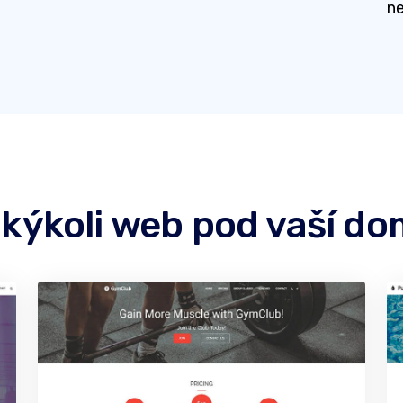
ne
akýkoli web pod vaší d