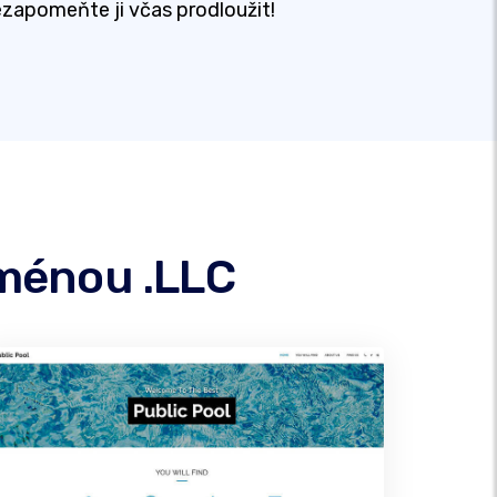
zapomeňte ji včas prodloužit!
oménou .LLC