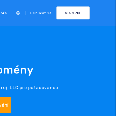
|
pora
Přihlásit Se
START ZDE
domény
troj .LLC pro požadovanou
vání