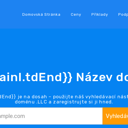
Domovská Stránka
Ceny
Příklady
Pod
ainl.tdEnd}} Název 
End}} je na dosah – použijte náš vyhledávací nás
doménu .LLC a zaregistrujte si ji hned.
Vyhledá