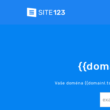
{{dom
Vaše doména {{domainl.td