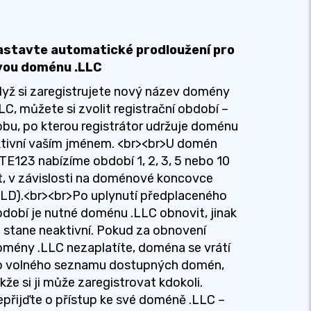
astavte automatické prodloužení pro
vou doménu .LLC
yž si zaregistrujete nový název domény
LC, můžete si zvolit registrační období –
bu, po kterou registrátor udržuje doménu
tivní vaším jménem. <br><br>U domén
TE123 nabízíme období 1, 2, 3, 5 nebo 10
t, v závislosti na doménové koncovce
LD).<br><br>Po uplynutí předplaceného
dobí je nutné doménu .LLC obnovit, jinak
 stane neaktivní. Pokud za obnovení
mény .LLC nezaplatíte, doména se vrátí
o volného seznamu dostupných domén,
kže si ji může zaregistrovat kdokoli.
přijďte o přístup ke své doméně .LLC –