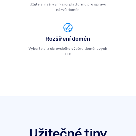
Užijte si naši vynikající platformu pro správu
názvů domén
Rozšíření domén
Vyberte si z obrovského výběru doménových
TLD
Užitečné tipy