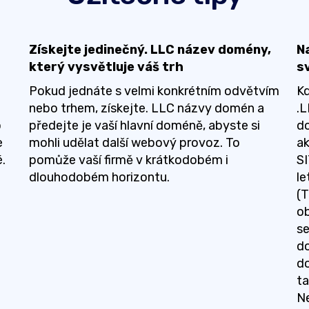
Získejte jedinečný. LLC název domény,
N
který vysvětluje váš trh
s
Pokud jednáte s velmi konkrétním odvětvím
Kd
nebo trhem, získejte. LLC názvy domén a
.L
o
předejte je vaší hlavní doméně, abyste si
do
e
mohli udělat další webový provoz. To
ak
.
pomůže vaší firmě v krátkodobém i
SI
dlouhodobém horizontu.
le
(T
ob
se
do
d
ta
Ne