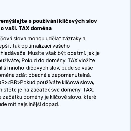
řemýšlejte o používání klíčových slov
ro vaši. TAX doména
íčová slova mohou udělat zázraky a
epšit tak optimalizaci vašeho
hledávače. Musíte však být opatrní, jak je
užíváte; Pokud do domény. TAX vložíte
íliš mnoho klíčových slov, bude se vaše
oména zdát obecná a zapomenutelná.
R><BR>Pokud používáte klíčová slova,
ístěte je na začátek své domény. TAX.
 začátku domény je klíčové slovo, které
de mít nejsilnější dopad.