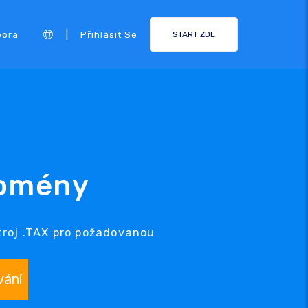
|
pora
Přihlásit Se
START ZDE
domény
troj .TAX pro požadovanou
vání