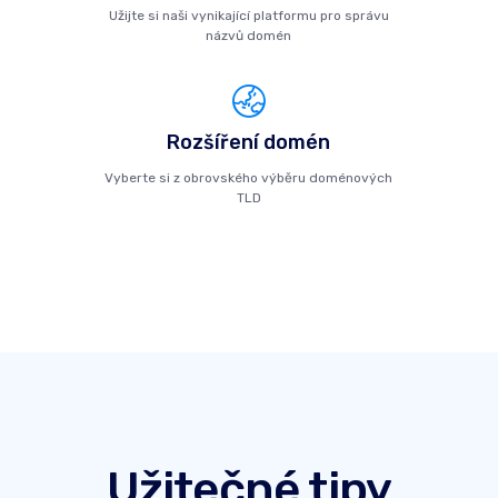
Užijte si naši vynikající platformu pro správu
názvů domén
Rozšíření domén
Vyberte si z obrovského výběru doménových
TLD
Užitečné tipy