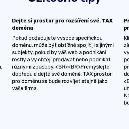
Dejte si prostor pro rozšíření své. TAX
P
doména
p
Pokud požadujete vysoce specifickou
Kl
doménu, může být obtížné spojit ji s jinými
zl
subjekty, pokud by váš web a podnikání
vy
rostly a vy chtějí prodávat nebo podnikat
po
,
různými způsoby. <BR><BR>Přemýšlejte
př
dopředu a dejte své doméně. TAX prostor
d
pro doménu se bude rozvíjet stejně jako
<B
vaše firma.
um
Na
bu