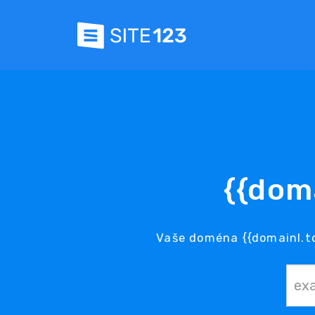
{{dom
Vaše doména {{domainl.td