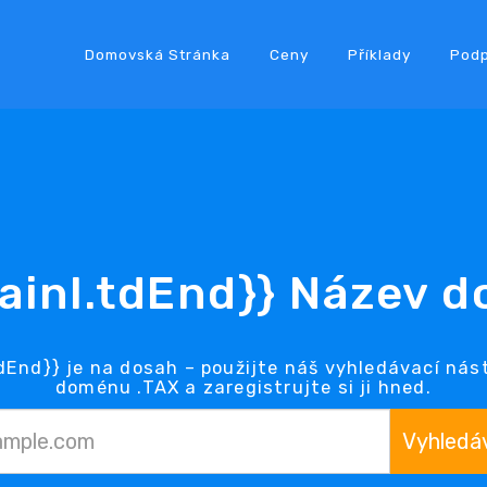
Domovská Stránka
Ceny
Příklady
Pod
ainl.tdEnd}} Název 
End}} je na dosah – použijte náš vyhledávací nás
doménu .TAX a zaregistrujte si ji hned.
Vyhledá