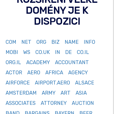
DOMÉNY JE K
DISPOZICI
COM
NET
ORG
BIZ
NAME
INFO
MOBI
WS
CO.UK
IN
DE
CO.IL
ORG.IL
ACADEMY
ACCOUNTANT
ACTOR
AERO
AFRICA
AGENCY
AIRFORCE
AIRPORT.AERO
ALSACE
AMSTERDAM
ARMY
ART
ASIA
ASSOCIATES
ATTORNEY
AUCTION
BAND
BARGAINS
BAYERN
BEER