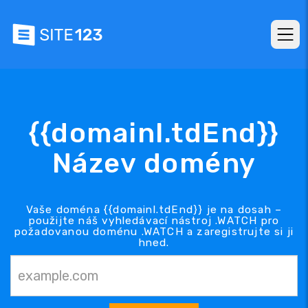
{{domainl.tdEnd}}
Název domény
Vaše doména {{domainl.tdEnd}} je na dosah –
použijte náš vyhledávací nástroj .WATCH pro
požadovanou doménu .WATCH a zaregistrujte si ji
hned.