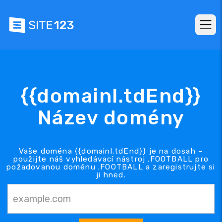
{{domainl.tdEnd}}
Název domény
Vaše doména {{domainl.tdEnd}} je na dosah –
použijte náš vyhledávací nástroj .FOOTBALL pro
požadovanou doménu .FOOTBALL a zaregistrujte si
ji hned.