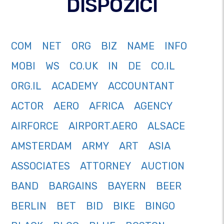
DISPOZICI
COM
NET
ORG
BIZ
NAME
INFO
MOBI
WS
CO.UK
IN
DE
CO.IL
ORG.IL
ACADEMY
ACCOUNTANT
ACTOR
AERO
AFRICA
AGENCY
AIRFORCE
AIRPORT.AERO
ALSACE
AMSTERDAM
ARMY
ART
ASIA
ASSOCIATES
ATTORNEY
AUCTION
BAND
BARGAINS
BAYERN
BEER
BERLIN
BET
BID
BIKE
BINGO