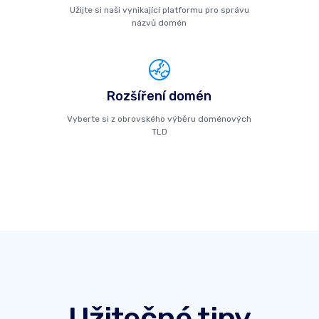
Užijte si naši vynikající platformu pro správu
názvů domén
Rozšíření domén
Vyberte si z obrovského výběru doménových
TLD
Užitečné tipy