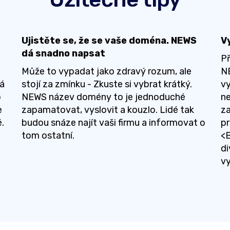
Ujistěte se, že se vaše doména. NEWS
V
dá snadno napsat
P
Může to vypadat jako zdravý rozum, ale
NE
á
stojí za zmínku - Zkuste si vybrat krátký.
vy
o
NEWS název domény to je jednoduché
n
e
zapamatovat, vyslovit a kouzlo. Lidé tak
z
.
budou snáze najít vaši firmu a informovat o
pr
tom ostatní.
<
d
v