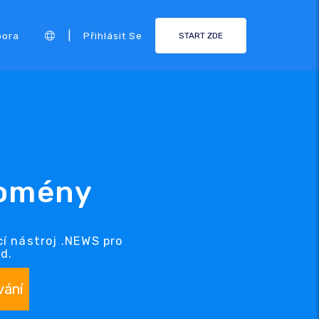
|
pora
Přihlásit Se
START ZDE
domény
í nástroj .NEWS pro
d.
vání