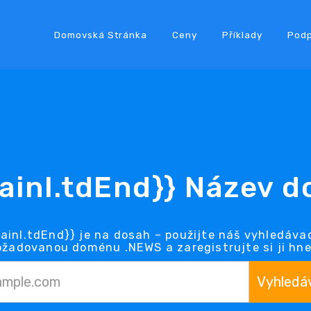
Domovská Stránka
Ceny
Příklady
Pod
ainl.tdEnd}} Název 
inl.tdEnd}} je na dosah – použijte náš vyhledávac
ožadovanou doménu .NEWS a zaregistrujte si ji hne
Vyhledá