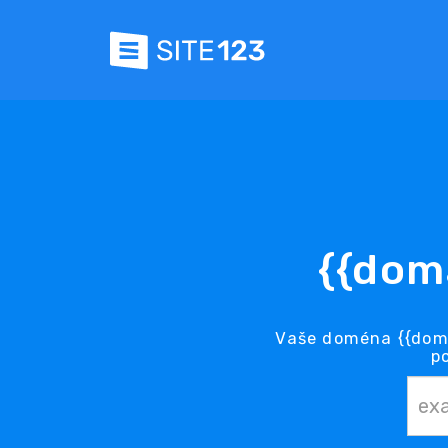
{{dom
Vaše doména {{doma
p