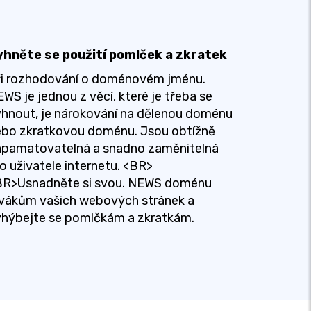
yhněte se použití pomlček a zkratek
ři rozhodování o doménovém jménu.
WS je jednou z věcí, které je třeba se
hnout, je nárokování na dělenou doménu
ebo zkratkovou doménu. Jsou obtížně
apamatovatelná a snadno zaměnitelná
o uživatele internetu. <BR>
BR>Usnadněte si svou. NEWS doménu
ivákům vašich webových stránek a
yhýbejte se pomlčkám a zkratkám.