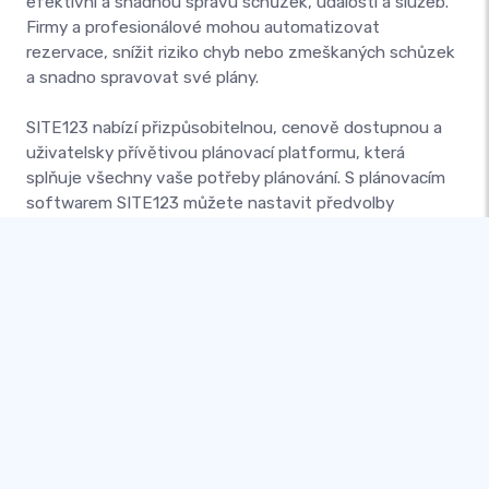
efektivní a snadnou správu schůzek, událostí a služeb.
Firmy a profesionálové mohou automatizovat
rezervace, snížit riziko chyb nebo zmeškaných schůzek
a snadno spravovat své plány.
SITE123 nabízí přizpůsobitelnou, cenově dostupnou a
uživatelsky přívětivou plánovací platformu, která
splňuje všechny vaše potřeby plánování. S plánovacím
softwarem SITE123 můžete nastavit předvolby
rezervace, organizovat služby do kategorií a zajišťovat
osobní nebo skupinové služby.