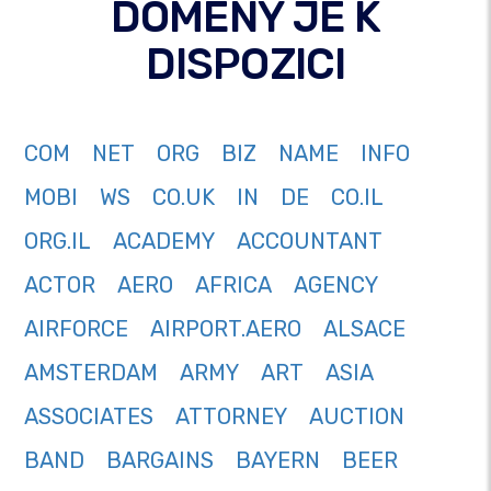
DOMÉNY JE K
DISPOZICI
COM
NET
ORG
BIZ
NAME
INFO
MOBI
WS
CO.UK
IN
DE
CO.IL
ORG.IL
ACADEMY
ACCOUNTANT
ACTOR
AERO
AFRICA
AGENCY
AIRFORCE
AIRPORT.AERO
ALSACE
AMSTERDAM
ARMY
ART
ASIA
ASSOCIATES
ATTORNEY
AUCTION
BAND
BARGAINS
BAYERN
BEER