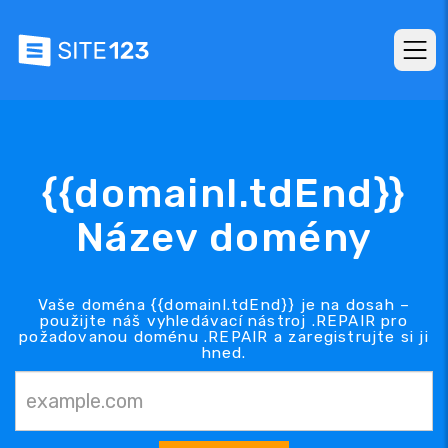
{{domainl.tdEnd}}
Název domény
Vaše doména {{domainl.tdEnd}} je na dosah –
použijte náš vyhledávací nástroj .REPAIR pro
požadovanou doménu .REPAIR a zaregistrujte si ji
hned.