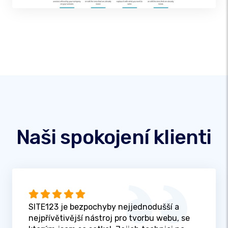
Naši spokojení klienti
SITE123 je bezpochyby nejjednodušší a
nejpřívětivější nástroj pro tvorbu webu, se