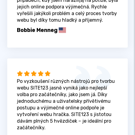
případech, kdy jsem narazil(a) na potíže, byla
jejich online podpora výjimečná. Rychle
vyřešili jakýkoli problém a celý proces tvorby
webu byl díky tomu hladký a příjemný.
Bobbie Menneg
Po vyzkoušení různých nástrojů pro tvorbu
webu SITE123 jasně vyniká jako nejlepší
volba pro začátečníky, jako jsem já. Díky
jednoduchému a uživatelsky přívětivému
postupu a výjimečné online podpoře je
vytvoření webu hračka. SITE123 s jistotou
dávám plných 5 hvězdiček – je ideální pro
začátečníky.