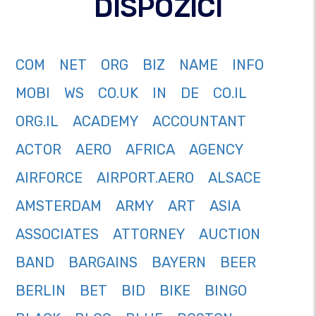
DISPOZICI
COM
NET
ORG
BIZ
NAME
INFO
MOBI
WS
CO.UK
IN
DE
CO.IL
ORG.IL
ACADEMY
ACCOUNTANT
ACTOR
AERO
AFRICA
AGENCY
AIRFORCE
AIRPORT.AERO
ALSACE
AMSTERDAM
ARMY
ART
ASIA
ASSOCIATES
ATTORNEY
AUCTION
BAND
BARGAINS
BAYERN
BEER
BERLIN
BET
BID
BIKE
BINGO