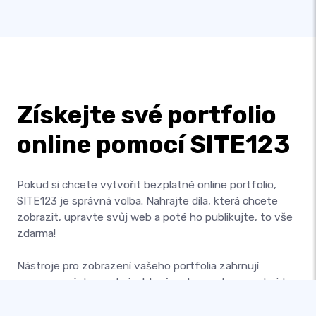
Získejte své portfolio
online pomocí SITE123
Pokud si chcete vytvořit bezplatné online portfolio,
SITE123 je správná volba. Nahrajte díla, která chcete
zobrazit, upravte svůj web a poté ho publikujte, to vše
zdarma!
Nástroje pro zobrazení vašeho portfolia zahrnují
seznamy výstav, galerie, které mohou zobrazovat video
i obrázky, četné stránky pro zobrazení písemných prací a
kontaktní stránky pro sběr zpětné vazby od uživatelů.