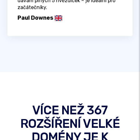
dávám plných 5 hvězdiček – je ideální pro
začátečníky.
Paul Downes
VÍCE NEŽ 367
ROZŠÍŘENÍ VELKÉ
DOMÉNY JE K