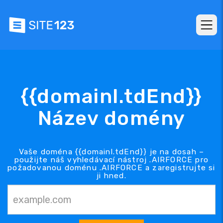
{{domainl.tdEnd}}
Název domény
Vaše doména {{domainl.tdEnd}} je na dosah –
použijte náš vyhledávací nástroj .AIRFORCE pro
požadovanou doménu .AIRFORCE a zaregistrujte si
ji hned.