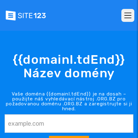
{{domainl.tdEnd}}
Název domény
Vaše doména {{domainl.tdEnd}} je na dosah –
použijte náš vyhledávací nástroj .ORG.BZ pro
požadovanou doménu .ORG.BZ a zaregistrujte si ji
hned.