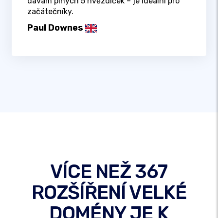
dávám plných 5 hvězdiček – je ideální pro
začátečníky.
Paul Downes
VÍCE NEŽ 367
ROZŠÍŘENÍ VELKÉ
DOMÉNY JE K