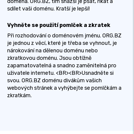
doména. ORG.BZ, tím snazší je psát, říkat a
sdílet vaši doménu. Kratší je lepší!
Vyhněte se použití pomlček a zkratek
Při rozhodování o doménovém jménu. ORG.BZ
je jednou z věcí, které je třeba se vyhnout, je
nárokování na dělenou doménu nebo
zkratkovou doménu. Jsou obtížně
zapamatovatelná a snadno zaměnitelná pro
uživatele internetu. <BR><BR>Usnadněte si
svou. ORG.BZ doménu divákům vašich
webových stránek a vyhýbejte se pomlčkám a
zkratkám.