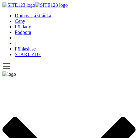
Domovská stránka
Ceny
Příklady
Podpora
|
Přihlásit se
START ZDE