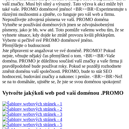
vaší značky. Musí být silný a výrazný. Tato výzva k akci může být
také vaše. PROMO doménové jméno! <BR><BR>Experimentujte s
různými možnostmi a zjistěte, co funguje pro váš web a firmu.
Nepoužívejte zdvojená písmena ve vaší. PROMO doména
Vyhněte se používání doménových jmen se zdvojnásobenými
písmeny, jako je bb, ww atd. Toto pomůže vašemu webu tím, že se
vyhnete situace, kdy dojde ke ztrátě provozu kvůli překlepům.
Vyberte si pečlivě své PROMO doménové jméno.
Přemýšlejte o budoucnosti
Jste připraveni se angažovat ve své doméně. PROMO? Pokud
nejste, věnujte nějaký čas přemýšlení o tom. <BR><BR>Vaše
doména. PROMO je důležitou součástí vaší značky a vaše firma ji
pravděpodobně bude používat roky. Pokud se později rozhodnete
změnit doménu vaší společnosti. PROMO, bude to stát SEO
hodnocení, budování značky a nakonec i peníze. <BR><BR>Než
se na to domáháte, ujistěte se, že jste se svou doménou spokojeni!
Vytvořte jakýkoli web pod vaší doménou .PROMO