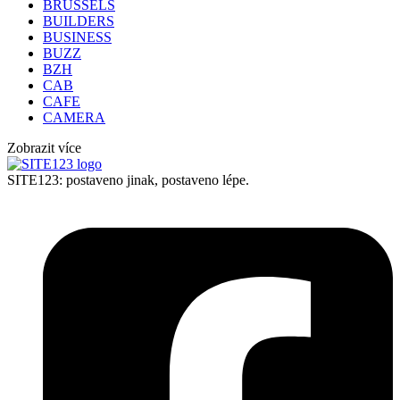
BRUSSELS
BUILDERS
BUSINESS
BUZZ
BZH
CAB
CAFE
CAMERA
Zobrazit více
SITE123: postaveno jinak, postaveno lépe.