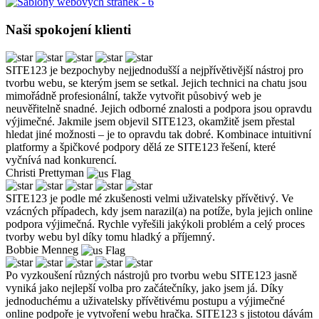
Naši spokojení klienti
SITE123 je bezpochyby nejjednodušší a nejpřívětivější nástroj pro
tvorbu webu, se kterým jsem se setkal. Jejich technici na chatu jsou
mimořádně profesionální, takže vytvořit působivý web je
neuvěřitelně snadné. Jejich odborné znalosti a podpora jsou opravdu
výjimečné. Jakmile jsem objevil SITE123, okamžitě jsem přestal
hledat jiné možnosti – je to opravdu tak dobré. Kombinace intuitivní
platformy a špičkové podpory dělá ze SITE123 řešení, které
vyčnívá nad konkurencí.
Christi Prettyman
SITE123 je podle mé zkušenosti velmi uživatelsky přívětivý. Ve
vzácných případech, kdy jsem narazil(a) na potíže, byla jejich online
podpora výjimečná. Rychle vyřešili jakýkoli problém a celý proces
tvorby webu byl díky tomu hladký a příjemný.
Bobbie Menneg
Po vyzkoušení různých nástrojů pro tvorbu webu SITE123 jasně
vyniká jako nejlepší volba pro začátečníky, jako jsem já. Díky
jednoduchému a uživatelsky přívětivému postupu a výjimečné
online podpoře je vytvoření webu hračka. SITE123 s jistotou dávám