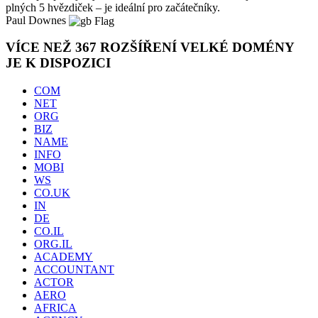
plných 5 hvězdiček – je ideální pro začátečníky.
Paul Downes
VÍCE NEŽ 367 ROZŠÍŘENÍ VELKÉ DOMÉNY
JE K DISPOZICI
COM
NET
ORG
BIZ
NAME
INFO
MOBI
WS
CO.UK
IN
DE
CO.IL
ORG.IL
ACADEMY
ACCOUNTANT
ACTOR
AERO
AFRICA