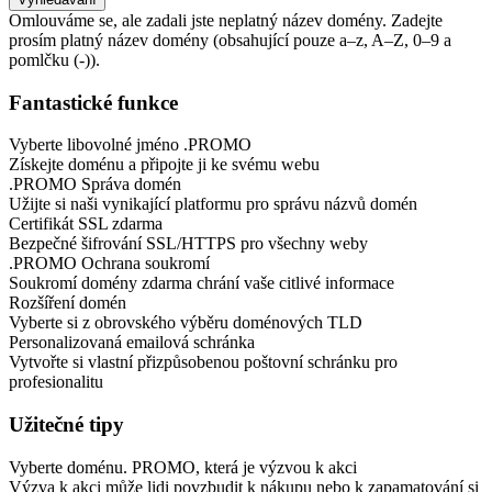
Omlouváme se, ale zadali jste neplatný název domény. Zadejte
prosím platný název domény (obsahující pouze a–z, A–Z, 0–9 a
pomlčku (-)).
Fantastické funkce
Vyberte libovolné jméno .PROMO
Získejte doménu a připojte ji ke svému webu
.PROMO Správa domén
Užijte si naši vynikající platformu pro správu názvů domén
Certifikát SSL zdarma
Bezpečné šifrování SSL/HTTPS pro všechny weby
.PROMO Ochrana soukromí
Soukromí domény zdarma chrání vaše citlivé informace
Rozšíření domén
Vyberte si z obrovského výběru doménových TLD
Personalizovaná emailová schránka
Vytvořte si vlastní přizpůsobenou poštovní schránku pro
profesionalitu
Užitečné tipy
Vyberte doménu. PROMO, která je výzvou k akci
Výzva k akci může lidi povzbudit k nákupu nebo k zapamatování si