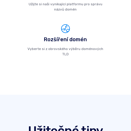
Užijte si naši vynikající platformu pro správu
názvů domén
Rozšíření domén
Vyberte si z obrovského výběru doménových
TLD
Užitečné tipy