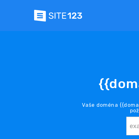
{{dom
Vaše doména {{domai
pož