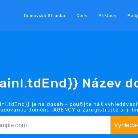
Domovská Stránka
Ceny
Příklady
Pod
ainl.tdEnd}} Název 
nl.tdEnd}} je na dosah – použijte náš vyhledávací
adovanou doménu .AGENCY a zaregistrujte si ji h
Vyhledá