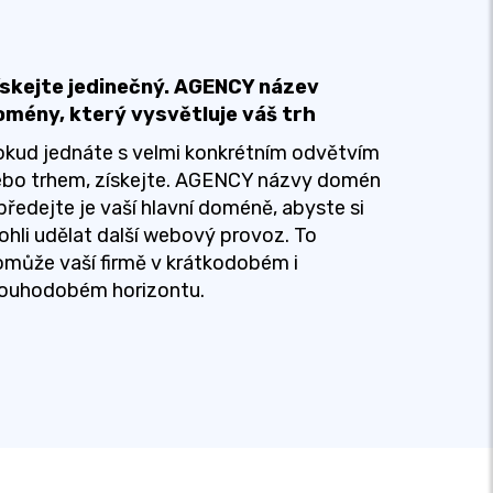
ískejte jedinečný. AGENCY název
omény, který vysvětluje váš trh
kud jednáte s velmi konkrétním odvětvím
ebo trhem, získejte. AGENCY názvy domén
předejte je vaší hlavní doméně, abyste si
hli udělat další webový provoz. To
může vaší firmě v krátkodobém i
louhodobém horizontu.