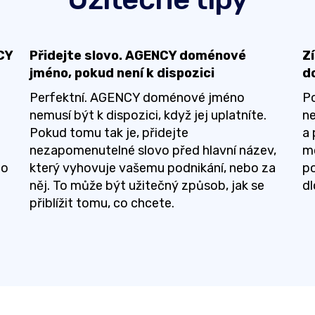
CY
Přidejte slovo. AGENCY doménové
Z
jméno, pokud není k dispozici
d
Perfektní. AGENCY doménové jméno
Po
nemusí být k dispozici, když jej uplatníte.
n
Pokud tomu tak je, přidejte
a 
nezapomenutelné slovo před hlavní název,
mo
 o
který vyhovuje vašemu podnikání, nebo za
po
něj. To může být užitečný způsob, jak se
d
přiblížit tomu, co chcete.