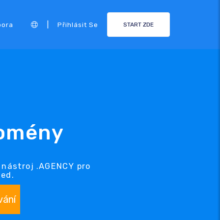
|
pora
Přihlásit Se
START ZDE
domény
 nástroj .AGENCY pro
ned.
vání