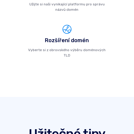
Užijte si naši vynikající platformu pro správu
názvů domén
Rozšíření domén
Vyberte si z obrovského výběru doménových
TLD
Užitečné tipy