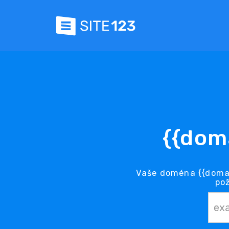
{{dom
Vaše doména {{domai
po