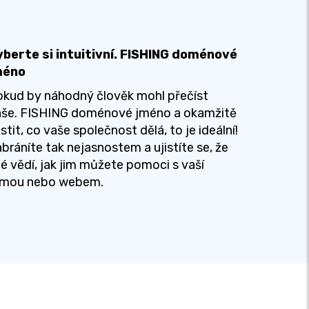
yberte si intuitivní. FISHING doménové
méno
kud by náhodný člověk mohl přečíst
aše. FISHING doménové jméno a okamžitě
istit, co vaše společnost dělá, to je ideální!
bráníte tak nejasnostem a ujistíte se, že
dé vědí, jak jim můžete pomoci s vaší
irmou nebo webem.