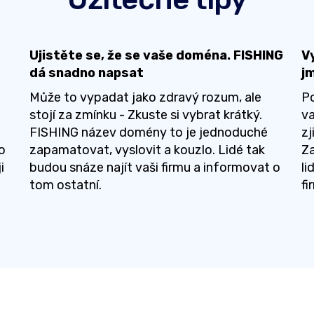
Ujistěte se, že se vaše doména. FISHING
V
dá snadno napsat
j
Může to vypadat jako zdravý rozum, ale
Po
stojí za zmínku - Zkuste si vybrat krátký.
v
FISHING název domény to je jednoduché
zj
o
zapamatovat, vyslovit a kouzlo. Lidé tak
Za
i
budou snáze najít vaši firmu a informovat o
li
tom ostatní.
f