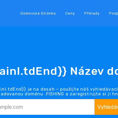
Domovská Stránka
Ceny
Příklady
Pod
ainl.tdEnd}} Název 
nl.tdEnd}} je na dosah – použijte náš vyhledávací 
žadovanou doménu .FISHING a zaregistrujte si ji hn
Vyhledá