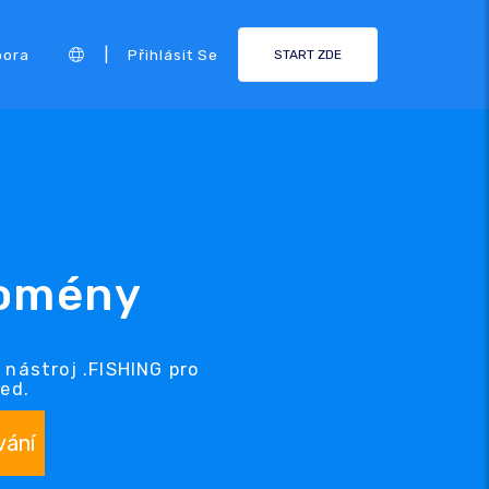
|
pora
Přihlásit Se
START ZDE
domény
nástroj .FISHING pro
ed.
vání