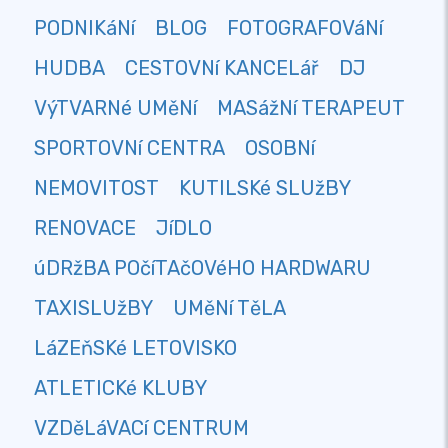
PODNIKáNí
BLOG
FOTOGRAFOVáNí
HUDBA
CESTOVNí KANCELář
DJ
VýTVARNé UMěNí
MASážNí TERAPEUT
SPORTOVNí CENTRA
OSOBNí
NEMOVITOST
KUTILSKé SLUžBY
RENOVACE
JíDLO
úDRžBA POčíTAčOVéHO HARDWARU
TAXISLUžBY
UMěNí TěLA
LáZEňSKé LETOVISKO
ATLETICKé KLUBY
VZDěLáVACí CENTRUM