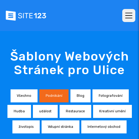
Šablony Webových
Stránek pro Ulice
Všechno
Podnikání
Blog
Fotografování
Hudba
událost
Restaurace
Kreativní umění
životopis
Vstupní stránka
Internetový obchod