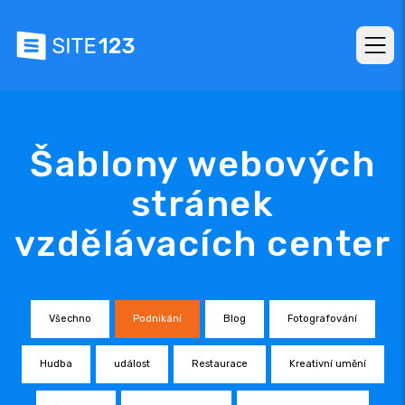
Šablony webových
stránek
vzdělávacích center
Všechno
Podnikání
Blog
Fotografování
Hudba
událost
Restaurace
Kreativní umění