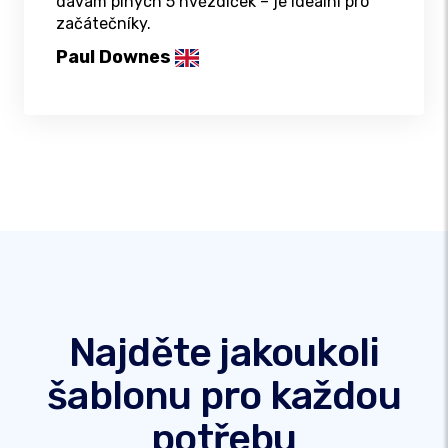
dávám plných 5 hvězdiček – je ideální pro
začátečníky.
Paul Downes
Najděte jakoukoli
šablonu pro každou
potřebu