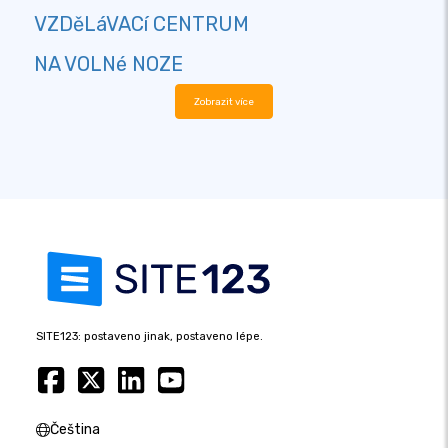
VZDěLáVACí CENTRUM
NA VOLNé NOZE
Zobrazit více
SITE123: postaveno jinak, postaveno lépe.
Čeština