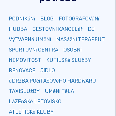
PODNIKáNí
BLOG
FOTOGRAFOVáNí
HUDBA
CESTOVNí KANCELář
DJ
VýTVARNé UMěNí
MASážNí TERAPEUT
SPORTOVNí CENTRA
OSOBNí
NEMOVITOST
KUTILSKé SLUžBY
RENOVACE
JíDLO
úDRžBA POčíTAčOVéHO HARDWARU
TAXISLUžBY
UMěNí TěLA
LáZEňSKé LETOVISKO
ATLETICKé KLUBY