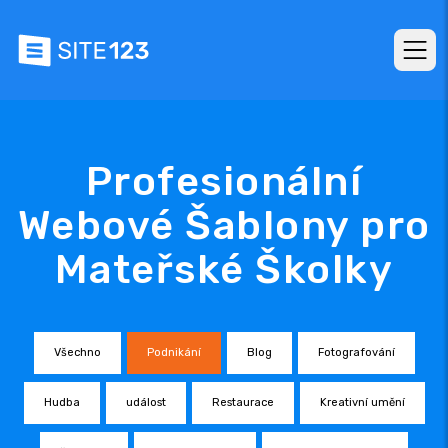
Profesionální
Webové Šablony pro
Mateřské Školky
Všechno
Podnikání
Blog
Fotografování
Hudba
událost
Restaurace
Kreativní umění