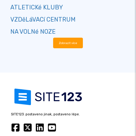
ATLETICKé KLUBY
VZDěLáVACí CENTRUM
NA VOLNé NOZE
Zobrazit více
SITE123: postaveno jinak, postaveno lépe.