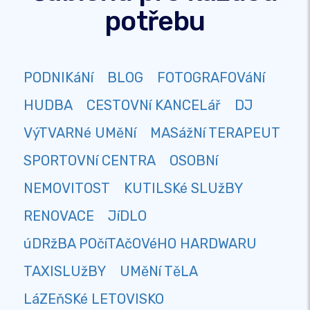
potřebu
PODNIKáNí
BLOG
FOTOGRAFOVáNí
HUDBA
CESTOVNí KANCELář
DJ
VýTVARNé UMěNí
MASážNí TERAPEUT
SPORTOVNí CENTRA
OSOBNí
NEMOVITOST
KUTILSKé SLUžBY
RENOVACE
JíDLO
úDRžBA POčíTAčOVéHO HARDWARU
TAXISLUžBY
UMěNí TěLA
LáZEňSKé LETOVISKO