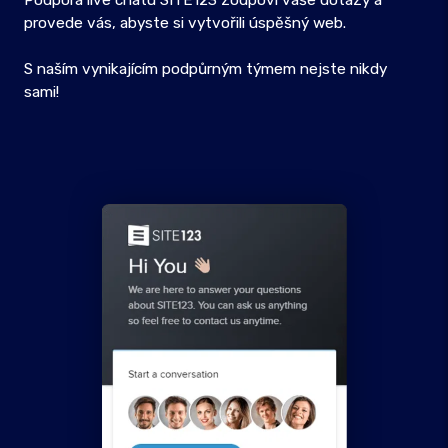
Podpora live chatu SITE123 zodpoví vaše dotazy a
provede vás, abyste si vytvořili úspěšný web.
S naším vynikajícím podpůrným týmem nejste nikdy
sami!