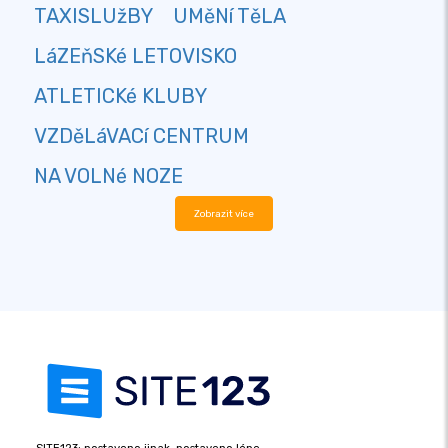
TAXISLUžBY
UMěNí TěLA
LáZEňSKé LETOVISKO
ATLETICKé KLUBY
VZDěLáVACí CENTRUM
NA VOLNé NOZE
Zobrazit více