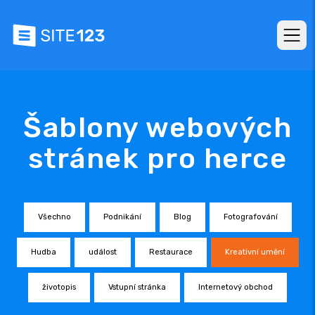
Šablony webových
stránek pro herce
Všechno
Podnikání
Blog
Fotografování
Hudba
událost
Restaurace
Kreativní umění
životopis
Vstupní stránka
Internetový obchod