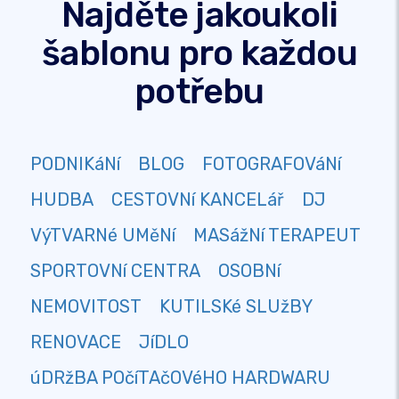
Najděte jakoukoli
šablonu pro každou
potřebu
PODNIKáNí
BLOG
FOTOGRAFOVáNí
HUDBA
CESTOVNí KANCELář
DJ
VýTVARNé UMěNí
MASážNí TERAPEUT
SPORTOVNí CENTRA
OSOBNí
NEMOVITOST
KUTILSKé SLUžBY
RENOVACE
JíDLO
úDRžBA POčíTAčOVéHO HARDWARU