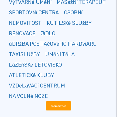
VýTVARNé UMěNí
MASážNí TERAPEUT
SPORTOVNí CENTRA
OSOBNí
NEMOVITOST
KUTILSKé SLUžBY
RENOVACE
JíDLO
úDRžBA POčíTAčOVéHO HARDWARU
TAXISLUžBY
UMěNí TěLA
LáZEňSKé LETOVISKO
ATLETICKé KLUBY
VZDěLáVACí CENTRUM
NA VOLNé NOZE
Zobrazit více