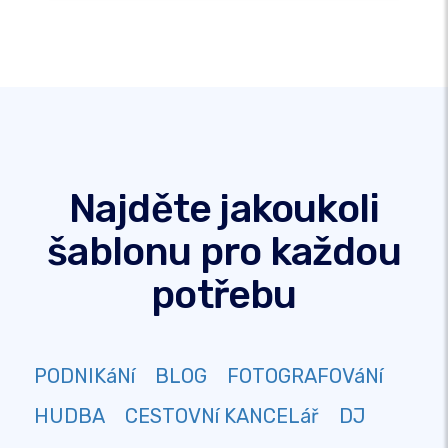
Najděte jakoukoli
šablonu pro každou
potřebu
PODNIKáNí
BLOG
FOTOGRAFOVáNí
HUDBA
CESTOVNí KANCELář
DJ