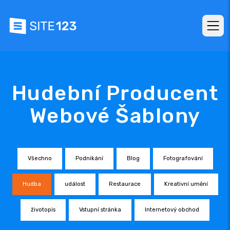
Hudební Producent
Webové Šablony
Všechno
Podnikání
Blog
Fotografování
Hudba
událost
Restaurace
Kreativní umění
životopis
Vstupní stránka
Internetový obchod