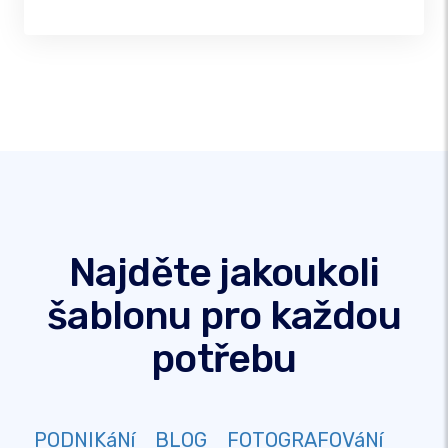
Najděte jakoukoli
šablonu pro každou
potřebu
PODNIKáNí
BLOG
FOTOGRAFOVáNí