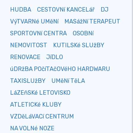
HUDBA
CESTOVNí KANCELář
DJ
VýTVARNé UMěNí
MASážNí TERAPEUT
SPORTOVNí CENTRA
OSOBNí
NEMOVITOST
KUTILSKé SLUžBY
RENOVACE
JíDLO
úDRžBA POčíTAčOVéHO HARDWARU
TAXISLUžBY
UMěNí TěLA
LáZEňSKé LETOVISKO
ATLETICKé KLUBY
VZDěLáVACí CENTRUM
NA VOLNé NOZE