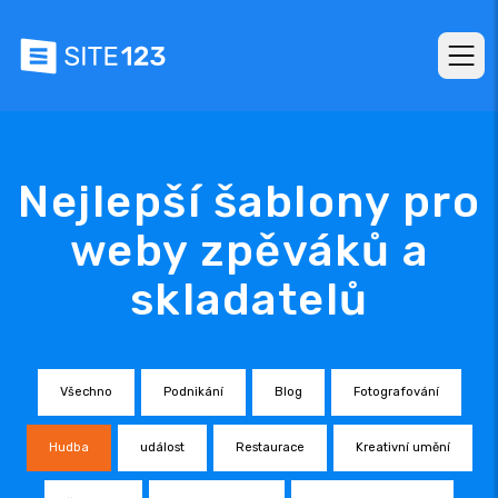
Nejlepší šablony pro
weby zpěváků a
skladatelů
Všechno
Podnikání
Blog
Fotografování
Hudba
událost
Restaurace
Kreativní umění