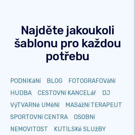
Najděte jakoukoli
šablonu pro každou
potřebu
PODNIKáNí
BLOG
FOTOGRAFOVáNí
HUDBA
CESTOVNí KANCELář
DJ
VýTVARNé UMěNí
MASážNí TERAPEUT
SPORTOVNí CENTRA
OSOBNí
NEMOVITOST
KUTILSKé SLUžBY