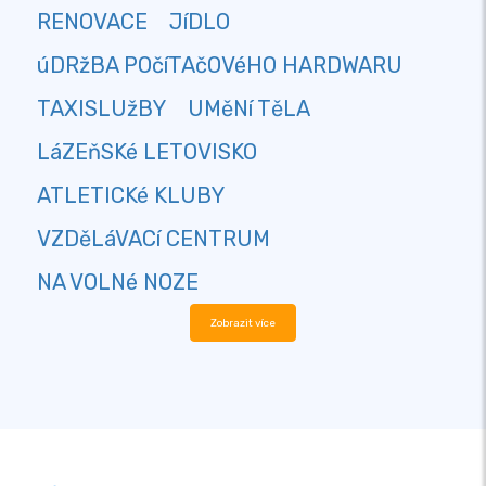
RENOVACE
JíDLO
úDRžBA POčíTAčOVéHO HARDWARU
TAXISLUžBY
UMěNí TěLA
LáZEňSKé LETOVISKO
ATLETICKé KLUBY
VZDěLáVACí CENTRUM
NA VOLNé NOZE
Zobrazit více