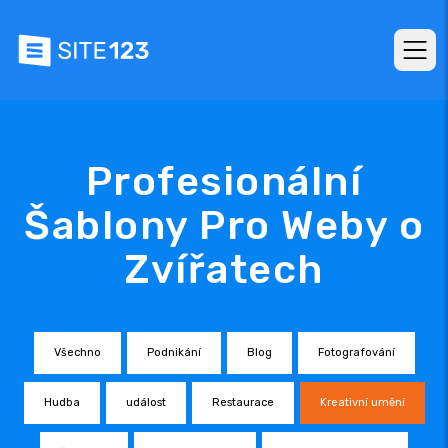
Profesionální
Šablony Pro Weby o
Zvířatech
Všechno
Podnikání
Blog
Fotografování
Hudba
událost
Restaurace
Kreativní umění