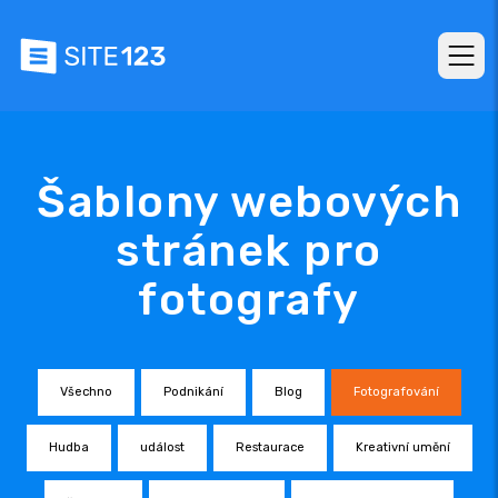
Šablony webových
stránek pro
fotografy
Všechno
Podnikání
Blog
Fotografování
Hudba
událost
Restaurace
Kreativní umění