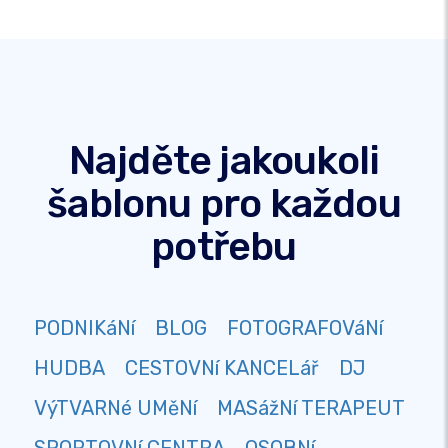
Najděte jakoukoli
šablonu pro každou
potřebu
PODNIKáNí
BLOG
FOTOGRAFOVáNí
HUDBA
CESTOVNí KANCELář
DJ
VýTVARNé UMěNí
MASážNí TERAPEUT