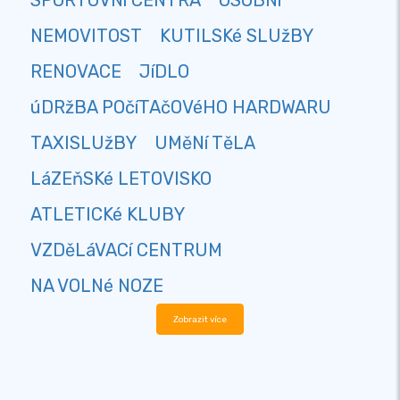
SPORTOVNí CENTRA
OSOBNí
NEMOVITOST
KUTILSKé SLUžBY
RENOVACE
JíDLO
úDRžBA POčíTAčOVéHO HARDWARU
TAXISLUžBY
UMěNí TěLA
LáZEňSKé LETOVISKO
ATLETICKé KLUBY
VZDěLáVACí CENTRUM
NA VOLNé NOZE
Zobrazit více