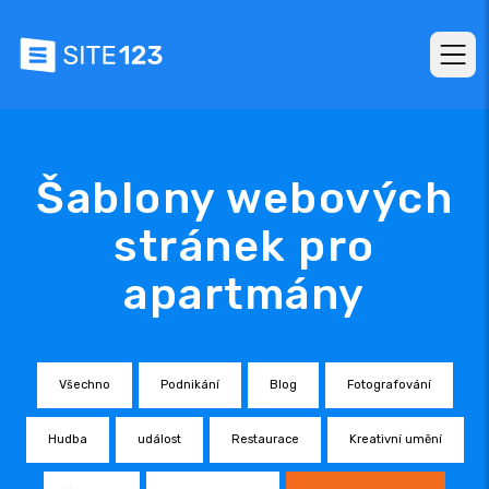
Šablony webových
stránek pro
apartmány
Všechno
Podnikání
Blog
Fotografování
Hudba
událost
Restaurace
Kreativní umění