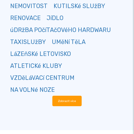
NEMOVITOST
KUTILSKé SLUžBY
RENOVACE
JíDLO
úDRžBA POčíTAčOVéHO HARDWARU
TAXISLUžBY
UMěNí TěLA
LáZEňSKé LETOVISKO
ATLETICKé KLUBY
VZDěLáVACí CENTRUM
NA VOLNé NOZE
Zobrazit více