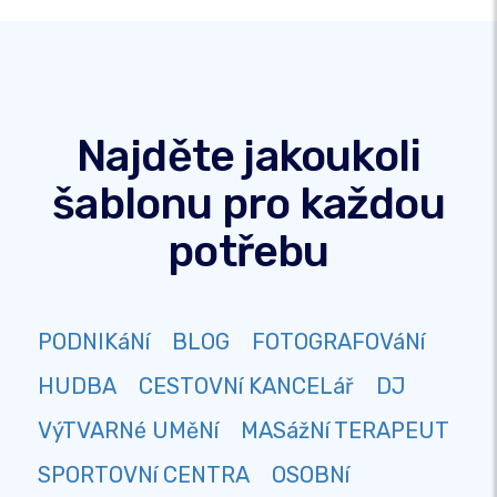
Najděte jakoukoli
šablonu pro každou
potřebu
PODNIKáNí
BLOG
FOTOGRAFOVáNí
HUDBA
CESTOVNí KANCELář
DJ
VýTVARNé UMěNí
MASážNí TERAPEUT
SPORTOVNí CENTRA
OSOBNí