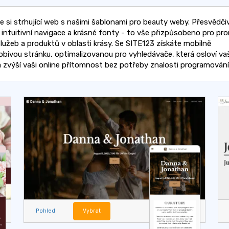
e si strhující web s našimi šablonami pro beauty weby. Přesvědči
, intuitivní navigace a krásné fonty - to vše přizpůsobeno pro pr
služeb a produktů v oblasti krásy. Se SITE123 získáte mobilně
obivou stránku, optimalizovanou pro vyhledávače, která osloví va
 a zvýší vaši online přítomnost bez potřeby znalosti programování
Pohled
Vybrat