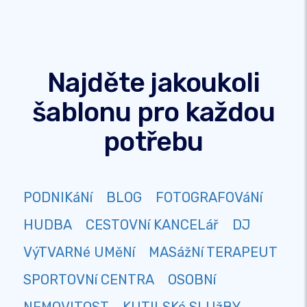
Najděte jakoukoli
šablonu pro každou
potřebu
PODNIKáNí
BLOG
FOTOGRAFOVáNí
HUDBA
CESTOVNí KANCELář
DJ
VýTVARNé UMěNí
MASážNí TERAPEUT
SPORTOVNí CENTRA
OSOBNí