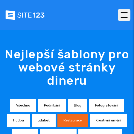
Nejlepší šablony pro
webové stránky
dineru
Všechno
Podnikání
Blog
Fotografování
Hudba
událost
Restaurace
Kreativní umění