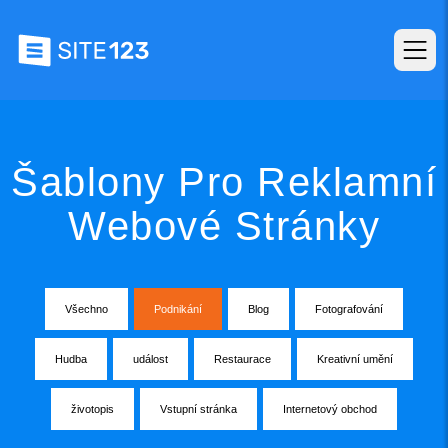
Šablony Pro Reklamní
Webové Stránky
Všechno
Podnikání
Blog
Fotografování
Hudba
událost
Restaurace
Kreativní umění
životopis
Vstupní stránka
Internetový obchod