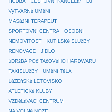
HUDBA
CESTOVNí KANCELář
DJ
VýTVARNé UMěNí
MASážNí TERAPEUT
SPORTOVNí CENTRA
OSOBNí
NEMOVITOST
KUTILSKé SLUžBY
RENOVACE
JíDLO
úDRžBA POčíTAčOVéHO HARDWARU
TAXISLUžBY
UMěNí TěLA
LáZEňSKé LETOVISKO
ATLETICKé KLUBY
VZDěLáVACí CENTRUM
NA VOLNé NOZE