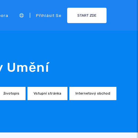
|
pora
Přihlásit Se
START ZDE
y Umění
životopis
Vstupní stránka
Internetový obchod