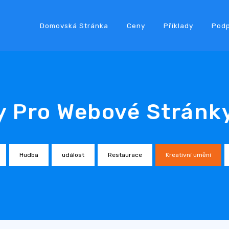
Domovská Stránka
Ceny
Příklady
Pod
y Pro Webové Stránk
Hudba
událost
Restaurace
Kreativní umění