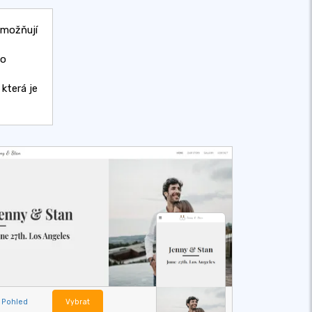
umožňují
no
která je
Pohled
Vybrat