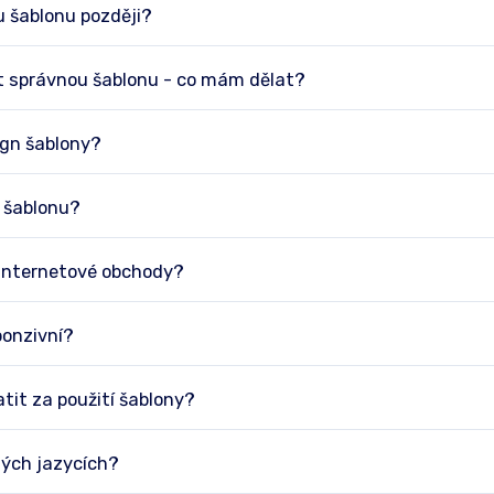
u šablonu později?
t správnou šablonu - co mám dělat?
gn šablony?
 šablonu?
 internetové obchody?
ponzivní?
it za použití šablony?
ných jazycích?