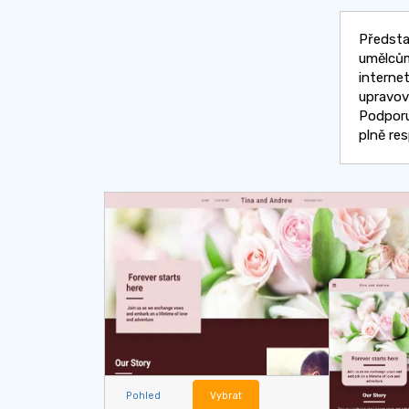
Předsta
umělcům
interne
upravova
Podporu
plně re
Pohled
Vybrat