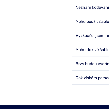
Neznám kódování 
Mohu použít šablo
Vyzkoušel jsem ně
Mohu do své šablo
Brzy budou vydán
Jak získám pomoc