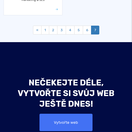
«
1
2
3
4
5
6
7
NEČEKEJTE DÉLE,
VYTVOŘTE SI SVŮJ WEB
JEŠTĚ DNES!
Vytvořte web