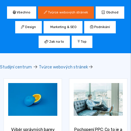
Všechno
Tvůrce webových stránek
Obchod
Design
Marketing & SEO
Podnikání
Jak na to
Top
Studijní centrum
Tvůrce webových stránek
Výběr správných barev
Pochopení PPC: Co to je a