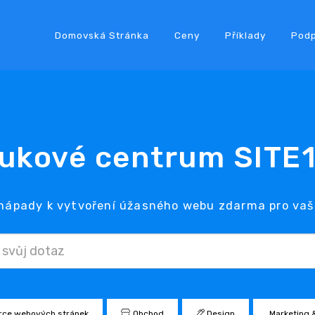
Domovská Stránka
Ceny
Příklady
Pod
ukové centrum SITE
 nápady k vytvoření úžasného webu zdarma pro vaši
rce webových stránek
Obchod
Design
Marketing 