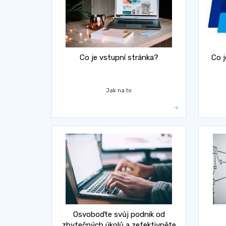
Co je vstupní stránka?
Co j
Jak na to
Osvoboďte svůj podnik od
zbytečných úkolů a zefektivněte