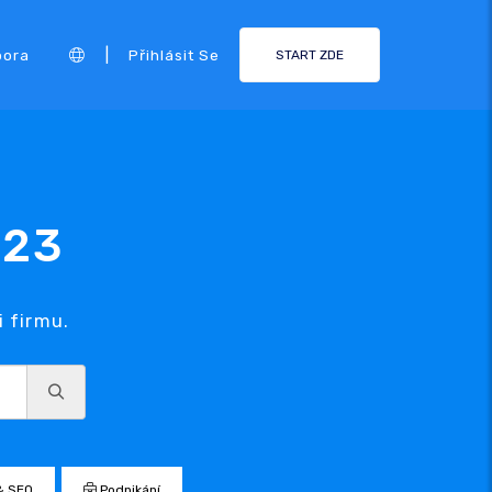
|
pora
Přihlásit Se
START ZDE
123
 firmu.
& SEO
Podnikání