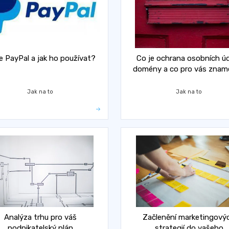
e PayPal a jak ho používat?
Co je ochrana osobních ú
domény a co pro vás zna
Jak na to
Jak na to
Analýza trhu pro váš
Začlenění marketingový
podnikatelský plán
strategií do vašeho