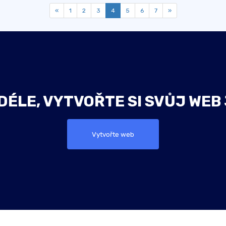
«
1
2
3
4
5
6
7
»
ÉLE, VYTVOŘTE SI SVŮJ WEB
Vytvořte web