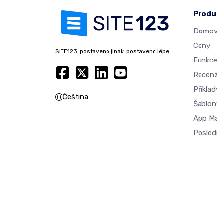
Produ
Domovs
Ceny
SITE123: postaveno jinak, postaveno lépe.
Funkce
Recen
Příkla
Čeština
Šablon
App M
Posled