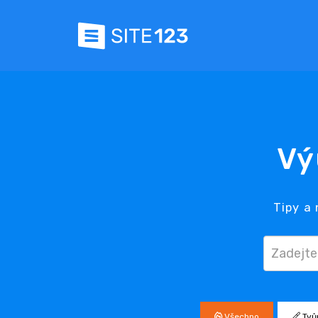
Vý
Tipy a
Všechno
Tvů