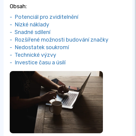
Obsah:
- Potenciál pro zviditelnění
- Nízké náklady
- Snadné sdílení
- Rozšířené možnosti budování značky
- Nedostatek soukromí
- Technické výzvy
- Investice času a úsilí