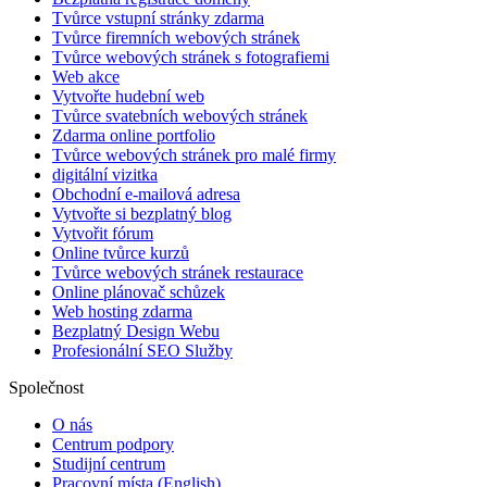
Tvůrce vstupní stránky zdarma
Tvůrce firemních webových stránek
Tvůrce webových stránek s fotografiemi
Web akce
Vytvořte hudební web
Tvůrce svatebních webových stránek
Zdarma online portfolio
Tvůrce webových stránek pro malé firmy
digitální vizitka
Obchodní e-mailová adresa
Vytvořte si bezplatný blog
Vytvořit fórum
Online tvůrce kurzů
Tvůrce webových stránek restaurace
Online plánovač schůzek
Web hosting zdarma
Bezplatný Design Webu
Profesionální SEO Služby
Společnost
O nás
Centrum podpory
Studijní centrum
Pracovní místa
(English)