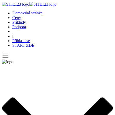
Domovská stránka
Ceny
Příklady
Podpora
|
Přihlásit se
START ZDE