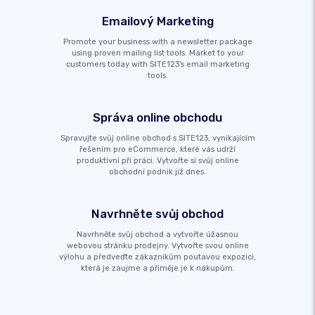
Emailový Marketing
Promote your business with a newsletter package
using proven mailing list tools. Market to your
customers today with SITE123's email marketing
tools.
Správa online obchodu
Spravujte svůj online obchod s SITE123, vynikajícím
řešením pro eCommerce, které vás udrží
produktivní při práci. Vytvořte si svůj online
obchodní podnik již dnes.
Navrhněte svůj obchod
Navrhněte svůj obchod a vytvořte úžasnou
webovou stránku prodejny. Vytvořte svou online
výlohu a předveďte zákazníkům poutavou expozici,
která je zaujme a přiměje je k nákupům.