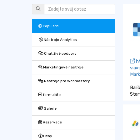
Populární
Nástroje Analytics
Chat živé podpory
ht
via=
Marketingové nástroje
Mark
Nástroje pro webmastery
Balí
Star
formuláře
Galerie
Rezervace
Ceny