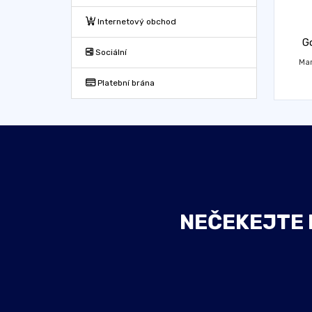
Internetový obchod
G
Sociální
Mar
Platební brána
NEČEKEJTE D