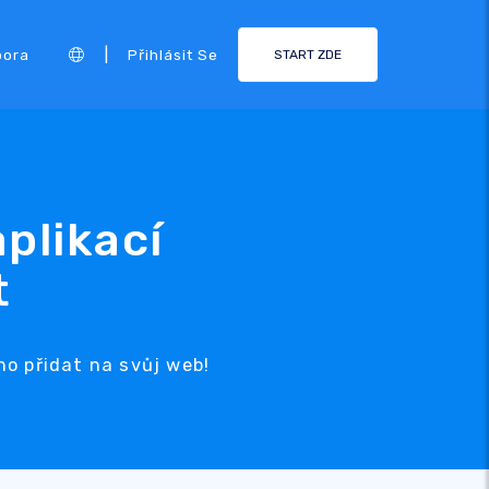
|
pora
Přihlásit Se
START ZDE
plikací
t
no přidat na svůj web!