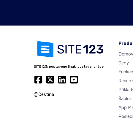
Produ
Domovs
Ceny
SITE123: postaveno jinak, postaveno lépe.
Funkce
Recen
Příkla
Čeština
Šablon
App M
Posled