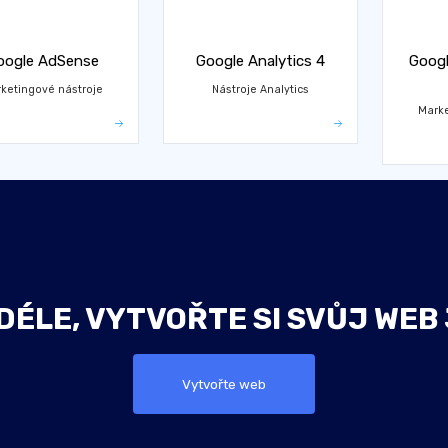
oogle AdSense
Google Analytics 4
Googl
ketingové nástroje
Nástroje Analytics
Marke
ÉLE, VYTVOŘTE SI SVŮJ WEB
Vytvořte web