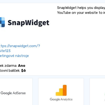
SnapWidget helps you display
YouTube on your website to in
tps://snapwidget.com/?
site123
etingové nástroje
ček zdarma:
Ano
tovní balíček:
$6