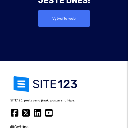
JEŠTĚ DNES!
Vytvořte web
SITE123: postaveno jinak, postaveno lépe.
Čeština