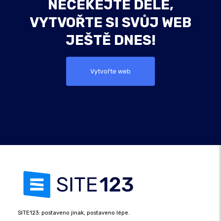
NEČEKEJTE DÉLE,
VYTVOŘTE SI SVŮJ WEB
JEŠTĚ DNES!
Vytvořte web
SITE123: postaveno jinak, postaveno lépe.