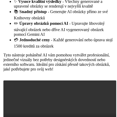
✨
Vysoce kvalitní výsledky
- Všechny generované a
upravené obrázky se renderují v nejvyšší kvalitě
📚
Snadný přístup
- Generujte AI obrázky přímo ze své
Knihovny obrázků
✏️
Úpravy obrázků pomocí AI
- Upravujte libovolný
stávající obrázek nebo dříve AI vygenerovaný obrázek
pomocí Gemini AI
💳
Jednoduché ceny
- Každé generování nebo úprava stojí
1500 kreditů za obrázek
Tyto nástroje poháněné AI vám pomohou vytvářet profesionální,
jedinečné vizuály bez potřeby designérských dovedností nebo
externího softwaru. Ideální pro získání přesně takových obrázků,
jaké potřebujete pro svůj web!