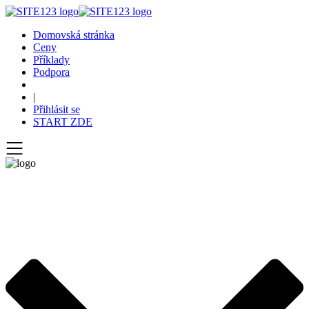
Domovská stránka
Ceny
Příklady
Podpora
|
Přihlásit se
START ZDE