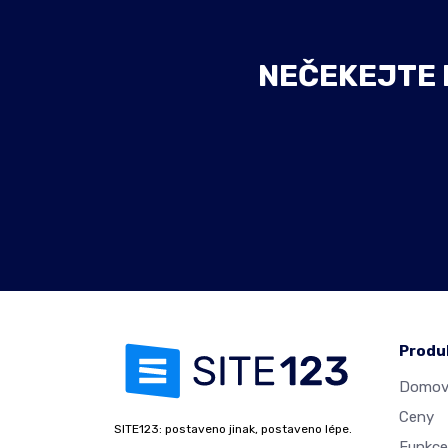
NEČEKEJTE D
Produ
Domovs
Ceny
SITE123: postaveno jinak, postaveno lépe.
Funkce