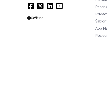
Recen
Příkla
Čeština
Šablon
App M
Posled