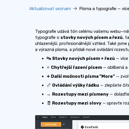
Aktualizovat seznam
Písma a typografie — více
Typografie udává tón celému vašemu webu—někd
typografie o
stovky nových písem a řezů
, t
uhlazenější, profesionálnější vzhled. Také jsme
a výrazná písma, a přidali nové ovládání rozes
🔤
Stovky nových písem + řezů
— více 
⭐
Chytřejší řazení písem
— oblíbená a 
➕
Další možnosti písma "More"
— zvol
📏
Ovládání výšky řádku
— zlepšete čit
↔️
Rozestupy mezi písmeny
— dolaďte
🧾
Rozestupy mezi slovy
— upravte roz