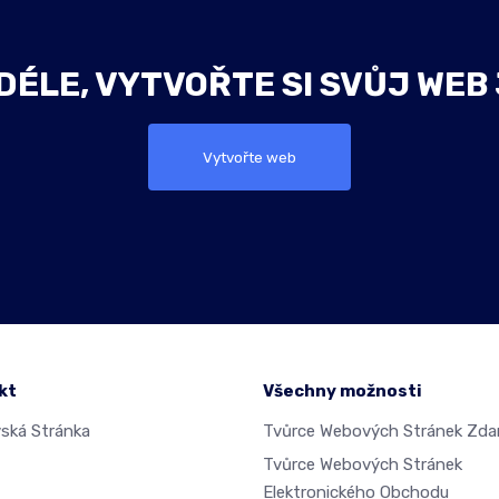
ÉLE, VYTVOŘTE SI SVŮJ WEB
Vytvořte web
kt
Všechny možnosti
ká Stránka
Tvůrce Webových Stránek Zd
Tvůrce Webových Stránek
Elektronického Obchodu