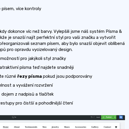
 písem, více kontroly
y dokonce víc než barvy. Vylepšili jsme náš systém Písma &
akže je snazší najít perfektní styl pro vaši značku a vytvořit
 přeorganizovali seznam písem, aby bylo snazší objevit oblíbená
tupů pro opravdu vycizelovaný design.
možností pro jakýkoli styl značky
atraktivní písma teď najdete snadněji
te různé
řezy písma
pokud jsou podporovány
elnost a vyvážení rozvržení
 dojem z nadpisů a tlačítek
estupy pro čistší a pohodlnější čtení