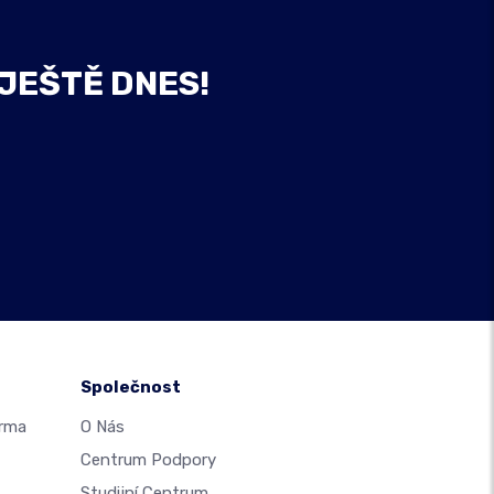
 JEŠTĚ DNES!
Společnost
arma
O Nás
Centrum Podpory
Studijní Centrum