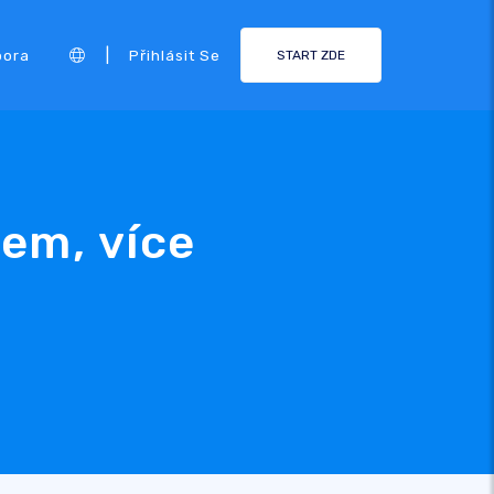
|
pora
Přihlásit Se
START ZDE
sem, více