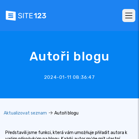
Autoři blogu
2024-01-11 08:36:47
Aktualizovat seznam
Autoři blogu
Představili jsme funkci, která vám umožňuje přiřadit autora k
vašim příspěvkům na blogu. Každý autor může mít vlastní