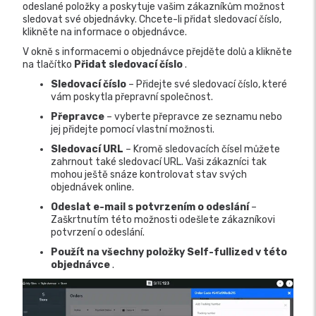
odeslané položky a poskytuje vašim zákazníkům možnost
sledovat své objednávky. Chcete-li přidat sledovací číslo,
klikněte na informace o objednávce.
V okně s informacemi o objednávce přejděte dolů a klikněte
na tlačítko
Přidat sledovací číslo
.
Sledovací číslo
– Přidejte své sledovací číslo, které
vám poskytla přepravní společnost.
Přepravce
– vyberte přepravce ze seznamu nebo
jej přidejte pomocí vlastní možnosti.
Sledovací URL
– Kromě sledovacích čísel můžete
zahrnout také sledovací URL. Vaši zákazníci tak
mohou ještě snáze kontrolovat stav svých
objednávek online.
Odeslat e-mail s potvrzením o odeslání
–
Zaškrtnutím této možnosti odešlete zákazníkovi
potvrzení o odeslání.
Použít na všechny položky Self-fullized v této
objednávce
.