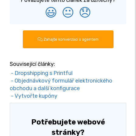
Považujete tento článek za užitečný?
😃
😐
😞
Zahajte konverzaci s agentem
Související články:
- Dropshipping s Printful
- Objednávkový formulář elektronického
obchodu a další konfigurace
- Vytvořte kupóny
Potřebujete webové
stránky?