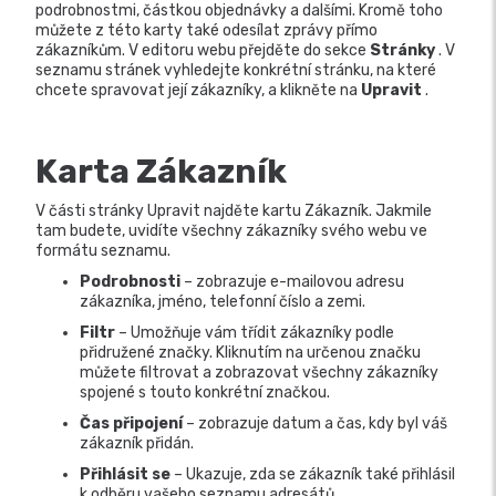
podrobnostmi, částkou objednávky a dalšími. Kromě toho
můžete z této karty také odesílat zprávy přímo
zákazníkům. V editoru webu přejděte do sekce
Stránky
. V
seznamu stránek vyhledejte konkrétní stránku, na které
chcete spravovat její zákazníky, a klikněte na
Upravit
.
Karta Zákazník
V části stránky Upravit najděte kartu Zákazník. Jakmile
tam budete, uvidíte všechny zákazníky svého webu ve
formátu seznamu.
Podrobnosti
– zobrazuje e-mailovou adresu
zákazníka, jméno, telefonní číslo a zemi.
Filtr
– Umožňuje vám třídit zákazníky podle
přidružené značky. Kliknutím na určenou značku
můžete filtrovat a zobrazovat všechny zákazníky
spojené s touto konkrétní značkou.
Čas připojení
– zobrazuje datum a čas, kdy byl váš
zákazník přidán.
Přihlásit se
– Ukazuje, zda se zákazník také přihlásil
k odběru vašeho seznamu adresátů.