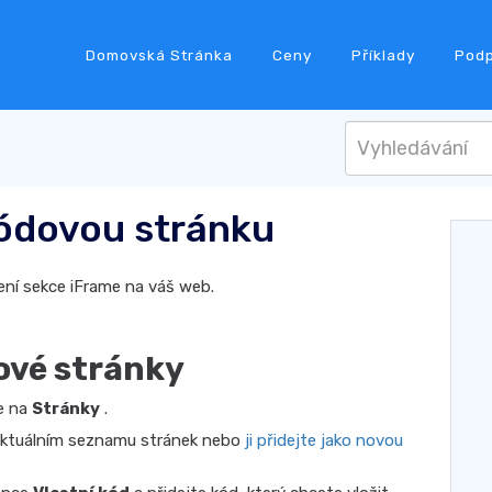
Domovská Stránka
Ceny
Příklady
Pod
kódovou stránku
ení sekce iFrame na váš web.
ové stránky
te na
Stránky
.
ktuálním seznamu stránek nebo
ji přidejte jako novou