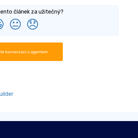
ento článek za užitečný?

😐
😞
te konverzaci s agentem
ilder