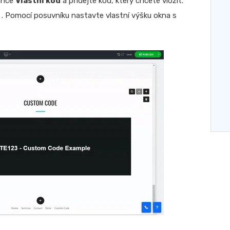
ánce
Vlastní kód
a přidejte kód, který chcete vložit.
. Pomocí posuvníku nastavte vlastní výšku okna s