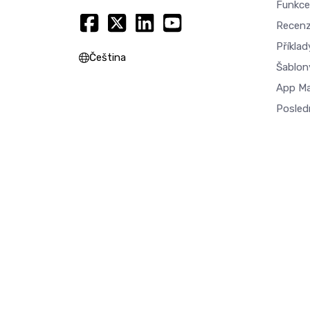
Funkce
Recen
Příkla
Čeština
Šablon
App M
Posled