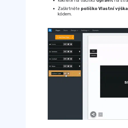
Klikněte na tlačítko
Upravit
na str
Zaškrtněte
políčko Vlastní výška
kódem.