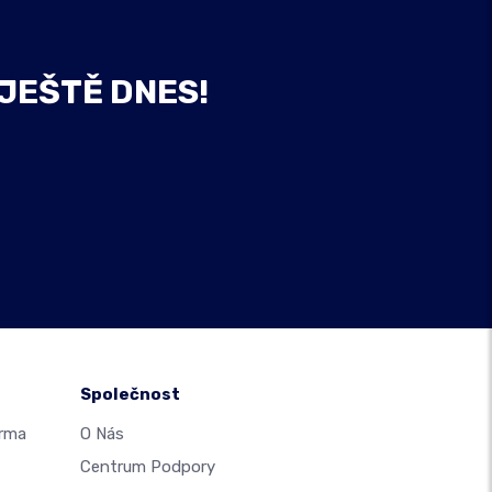
 JEŠTĚ DNES!
Společnost
arma
O Nás
Centrum Podpory