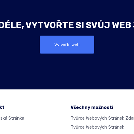
ÉLE, VYTVOŘTE SI SVŮJ WEB
Vytvořte web
kt
Všechny možnosti
ká Stránka
Tvůrce Webových Stránek Zd
Tvůrce Webových Stránek