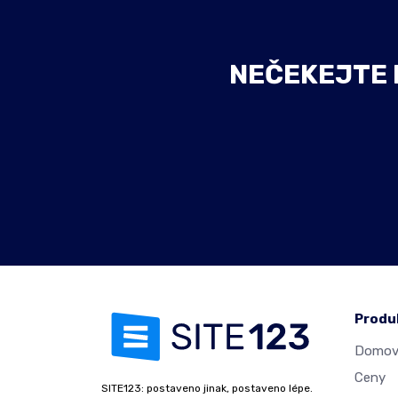
NEČEKEJTE D
Produ
Domovs
Ceny
SITE123: postaveno jinak, postaveno lépe.