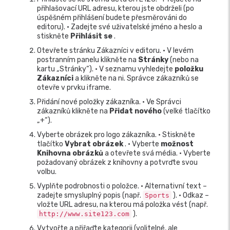
přihlašovací URL adresu, kterou jste obdrželi (po
úspěšném přihlášení budete přesměrováni do
editoru). • Zadejte své uživatelské jméno a heslo a
stiskněte
Přihlásit se
.
Otevřete stránku Zákazníci v editoru. • V levém
postranním panelu klikněte na
Stránky
(nebo na
kartu „Stránky“). • V seznamu vyhledejte
položku
Zákazníci
a klikněte na ni. Správce zákazníků se
otevře v prvku iframe.
Přidání nové položky zákazníka. • Ve Správci
zákazníků klikněte na
Přidat nového
(velké tlačítko
„+“).
Vyberte obrázek pro logo zákazníka. • Stiskněte
tlačítko
Vybrat obrázek
. • Vyberte
možnost
Knihovna obrázků
a otevřete svá média. • Vyberte
požadovaný obrázek z knihovny a potvrďte svou
volbu.
Vyplňte podrobnosti o položce. • Alternativní text –
zadejte smysluplný popis (např.
). • Odkaz –
Sports
vložte URL adresu, na kterou má položka vést (např.
).
http://www.site123.com
Vytvořte a přiřaďte kategorii (volitelné, ale