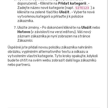
doporučené). • Klikněte na
Přidat kategorii
. •
Zadejte název nové kategorie (např.
) a
SITE123
klikněte na zelené tlačítko
Uložit
. • Vyberte nově
vytvořenou kategorii a přiřaďte ji k položce
zákazníka.
Uložte změny. • Po dokončení klikněte na
Uložit
nebo
Hotovo
(v závislosti na verzi editoru). Váš nový
záznam zákazníka je nyní zobrazen na stránce
Zákazníci.
Úspěšně jste přidali novou položku zákazníka nahráním
obrázku, vyplněním alternativního textu a odkazu a
vytvořením vlastní kategorie. Tyto kroky opakujte, kdykoli
budete chtít na svém webu zobrazit další loga zákazníků
nebo partnerů.