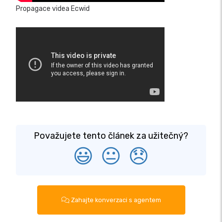
Propagace videa Ecwid
Považujete tento článek za užitečný?
😃
😐
😞
Zahajte konverzaci s agentem