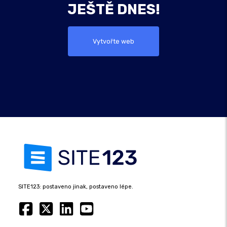
JEŠTĚ DNES!
Vytvořte web
SITE123: postaveno jinak, postaveno lépe.