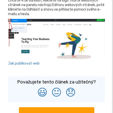
Chcete-li se odhlásit, klikněte na logo tvůrce webových
stránek na panelu nástrojů Editoru webových stránek, poté
klikněte na Odhlásit a znovu se přihlaste pomocí svého e-
mailu a hesla.
Jak publikovat web
Považujete tento článek za užitečný?
😃
😐
😞