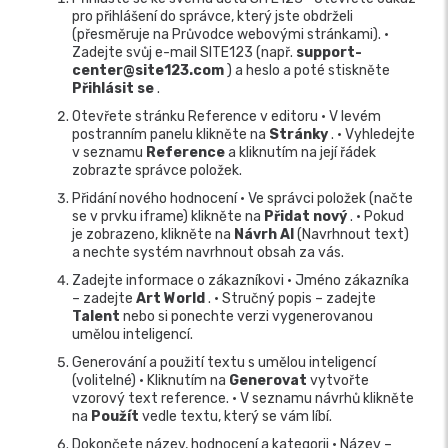
pro přihlášení do správce, který jste obdrželi
(přesměruje na Průvodce webovými stránkami). •
Zadejte svůj e-mail SITE123 (např.
support-
center@site123.com
) a heslo a poté stiskněte
Přihlásit se
.
Otevřete stránku Reference v editoru • V levém
postranním panelu klikněte na
Stránky
. • Vyhledejte
v seznamu
Reference
a kliknutím na její řádek
zobrazte správce položek.
Přidání nového hodnocení • Ve správci položek (načte
se v prvku iframe) klikněte na
Přidat nový
. • Pokud
je zobrazeno, klikněte na
Návrh AI
(Navrhnout text)
a nechte systém navrhnout obsah za vás.
Zadejte informace o zákazníkovi • Jméno zákazníka
– zadejte
Art World
. • Stručný popis – zadejte
Talent
nebo si ponechte verzi vygenerovanou
umělou inteligencí.
Generování a použití textu s umělou inteligencí
(volitelné) • Kliknutím na
Generovat
vytvořte
vzorový text reference. • V seznamu návrhů klikněte
na
Použít
vedle textu, který se vám líbí.
Dokončete název, hodnocení a kategorii • Název –