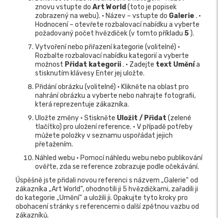
znovu vstupte do
Art World
(toto je popisek
zobrazený na webu). • Název – vstupte do
Galerie
. •
Hodnocení – otevřete rozbalovací nabídku a vyberte
požadovaný počet hvězdiček (v tomto příkladu
5
).
Vytvoření nebo přiřazení kategorie (volitelné) •
Rozbalte rozbalovací nabídku kategorií a vyberte
možnost
Přidat kategorii
. • Zadejte
text Umění
a
stisknutím klávesy Enter jej uložte.
Přidání obrázku (volitelné) • Klikněte na oblast pro
nahrání obrázku a vyberte nebo nahrajte fotografii,
která reprezentuje zákazníka.
Uložte změny • Stiskněte
Uložit / Přidat
(zelené
tlačítko) pro uložení reference. • V případě potřeby
můžete položky v seznamu uspořádat jejich
přetažením.
Náhled webu • Pomocí náhledu webu nebo publikování
ověřte, zda se reference zobrazuje podle očekávání.
Úspěšně jste přidali novou referenci s názvem „Galerie“ od
zákazníka „Art World“, ohodnotili ji 5 hvězdičkami, zařadili ji
do kategorie „Umění“ a uložili ji. Opakujte tyto kroky pro
obohacení stránky s referencemi o další zpětnou vazbu od
zákazníků.