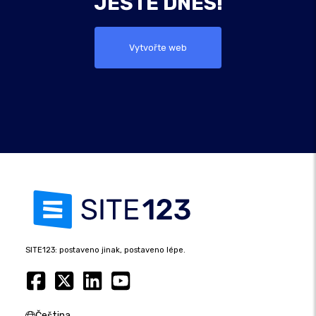
JEŠTĚ DNES!
Vytvořte web
SITE123: postaveno jinak, postaveno lépe.
Čeština