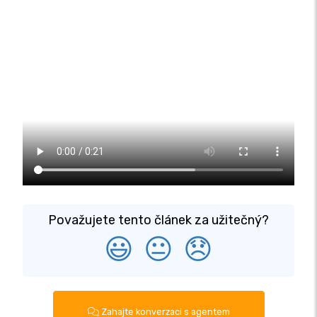
Považujete tento článek za užitečný?
😃
😐
😞
Zahajte konverzaci s agentem